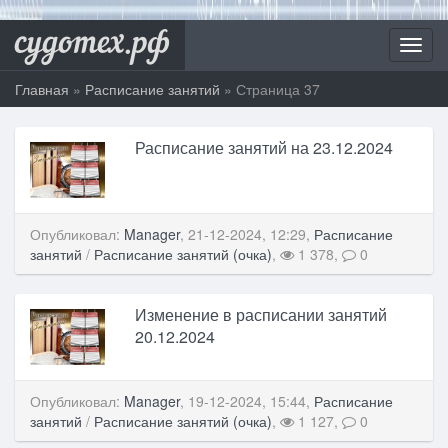
судотех.рф
Toggl
navig
Главная
»
Расписание занятий
» Страница 37
Расписание занятий на 23.12.2024
Опубликовал:
Manager
, 21-12-2024, 12:29,
Расписание
занятий
/
Расписание занятий (очка)
,
1 378,
0
Изменение в расписании занятий
20.12.2024
Опубликовал:
Manager
, 19-12-2024, 15:44,
Расписание
занятий
/
Расписание занятий (очка)
,
1 127,
0