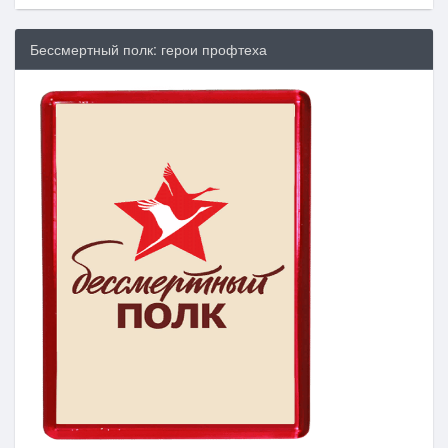
Бессмертный полк: герои профтеха