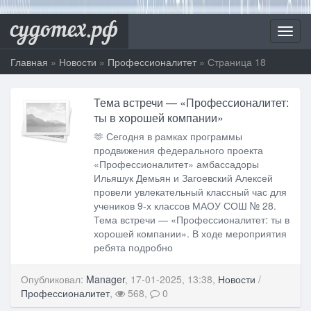
судотех.рф
Toggl
navig
Главная
»
Новости
»
Профессионалитет
» Страница 18
Тема встречи — «Профессионалитет:
ты в хорошей компании»
🫶 Сегодня в рамках программы
продвижения федерального проекта
«Профессионалитет» амбассадоры
Ильяшук Демьян и Загоевский Алексей
провели увлекательный классный час для
учеников 9-х классов МАОУ СОШ № 28.
Тема встречи — «Профессионалитет: ты в
хорошей компании». В ходе мероприятия
ребята подробно
Опубликовал:
Manager
, 17-01-2025, 13:38,
Новости
/
Профессионалитет
,
568,
0