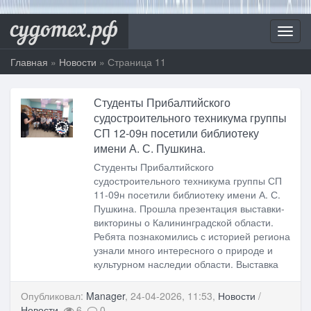
судотех.рф
Toggl
navig
Главная
»
Новости
» Страница 11
Студенты Прибалтийского
судостроительного техникума группы
СП 12-09н посетили библиотеку
имени А. С. Пушкина.
Студенты Прибалтийского
судостроительного техникума группы СП
11-09н посетили библиотеку имени А. С.
Пушкина. Прошла презентация выставки-
викторины о Калининградской области.
Ребята познакомились с историей региона
узнали много интересного о природе и
культурном наследии области. Выставка
Опубликовал:
Manager
, 24-04-2026, 11:53,
Новости
/
Новости
,
6,
0