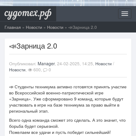
судотех.рф
Toggl
navig
Главная
»
Новости
»
Новости
» 📣Зарница 2.0
📣Зарница 2.0
Опубликовал:
Manager
, 24-02-2025, 14:25,
Новости
/
Новости
,
600,
0
📣 Студенты техникума активно готовятся принять участие
во Всероссийской военно-патриотической игре
«Зарница». Уже сформировано 9 команд, которые будут
участвовать в игре на базе техникума за право выйти в
региональный этап.
Всего одна команда сможет это сделать. А это значит, что
борьба будет серьезной.
Пожелаем все удачи и пусть победит сильнейший!