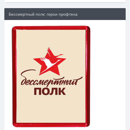
Бессмертный полк: герои профтеха