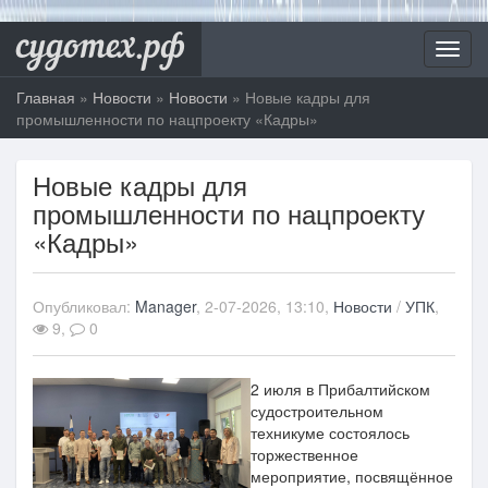
судотех.рф
Toggl
navig
Главная
»
Новости
»
Новости
» Новые кадры для
промышленности по нацпроекту «Кадры»
Новые кадры для
промышленности по нацпроекту
«Кадры»
Опубликовал:
Manager
, 2-07-2026, 13:10,
Новости
/
УПК
,
9,
0
2 июля в Прибалтийском
судостроительном
техникуме состоялось
торжественное
мероприятие, посвящённое