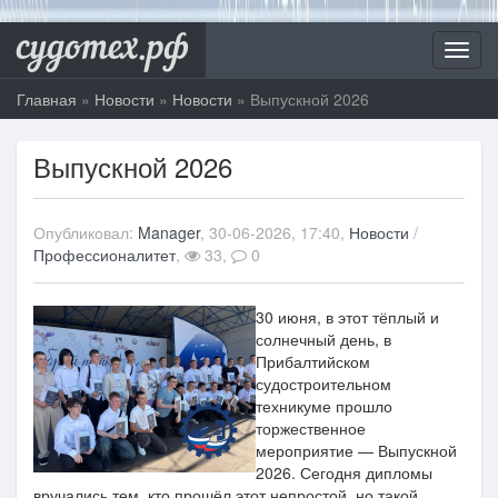
судотех.рф
Toggl
navig
Главная
»
Новости
»
Новости
» Выпускной 2026
Выпускной 2026
Опубликовал:
Manager
, 30-06-2026, 17:40,
Новости
/
Профессионалитет
,
33,
0
30 июня, в этот тёплый и
солнечный день, в
Прибалтийском
судостроительном
техникуме прошло
торжественное
мероприятие — Выпускной
2026. Сегодня дипломы
вручались тем, кто прошёл этот непростой, но такой