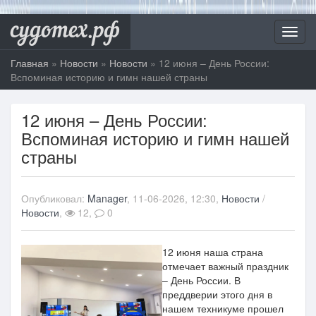
судотех.рф
Toggl
navig
Главная
»
Новости
»
Новости
» 12 июня – День России:
Вспоминая историю и гимн нашей страны
12 июня – День России:
Вспоминая историю и гимн нашей
страны
Опубликовал:
Manager
, 11-06-2026, 12:30,
Новости
/
Новости
,
12,
0
12 июня наша страна
отмечает важный праздник
– День России. В
преддверии этого дня в
нашем техникуме прошел