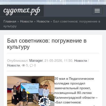
судотех.рф
Toggl
navig
Главная
»
Новости
»
Новости
» Бал советников: погружение в
культуру
Бал советников: погружение в
культуру
Опубликовал:
Manager
, 21-05-2026, 11:50,
Новости
/
Новости
,
5,
0
20 мая в Педагогическом
колледже проходил
замечательный проект,
посвященный 80-летию
Калининградской области –
«Бал советников: