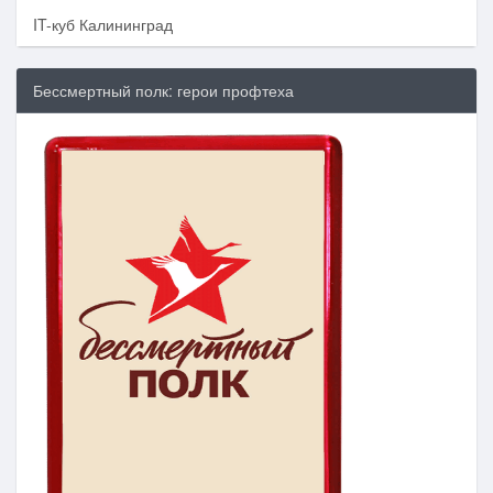
IT-куб Калининград
Бессмертный полк: герои профтеха