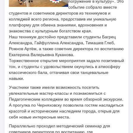
погружение в культуру». Это
событие собрало вместе
студентов и советников директоров из техникумов и
колледжей всего региона, предоставив им уникальную
платформу для обмена знаниями, вдохновения и
знакомства с культурным богатством края.
Наш техникум достойно представили студенты Багрец
Александра, Гайфуллина Александра, Тимашев Глеб,
Рожнов Артём, а также советник директора по воспитанию
Екатерина Валерьевна Куканова.
Торжественное открытие мероприятия задало позитивный
тон, и студенты с удовольствием окунулись в атмосферу
классического бала, оттачивая свои танцевальные
навыки.
Участники также имели возможность посетить
увлекательные мастер-классы и познакомиться с
Педагогическим колледжем во время обзорной экскурсии.
А прогулка по Черняховску позволила гостям насладиться
красотой и историческим наследием города, открыв для
себя новые интересные места.
Параллельно проходил методический семинар для
советников директоров по воспитанию, где