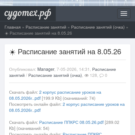
судотех.рф
Toggl
navig
Главная
»
Расписание занятий
»
Расписание занятий (очка)
»
☀️ Расписание занятий на 8.05.26
☀️ Расписание занятий на 8.05.26
Опубликовал:
Manager
, 7-05-2026, 14:31,
Расписание
занятий
/
Расписание занятий (очка)
,
128,
0
Скачать файл:
2 корпус расписание уроков на
08.05.2026г..pdf
[199.9 Kb] (cкачиваний: 74)
Посмотреть онлайн файл:
2 корпус расписание уроков на
08.05.2026г..pdf
Скачать файл:
Расписание ППКРС 08.05.26.pdf
[289.02
Kb] (cкачиваний: 54)
Посмотреть онлайн файл:
Расписание ППКРС