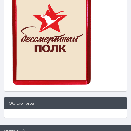
Облако тегов
судотех.рф