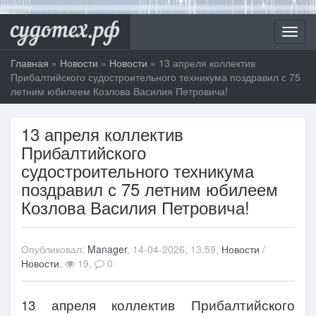
судотех.рф
Toggl
navig
Главная
»
Новости
»
Новости
» 13 апреля коллектив
Прибалтийского судостроительного техникума поздравил с 75
летним юбилеем Козлова Василия Петровича!
13 апреля коллектив
Прибалтийского
судостроительного техникума
поздравил с 75 летним юбилеем
Козлова Василия Петровича!
Опубликовал:
Manager
, 14-04-2026, 13:59,
Новости
/
Новости
,
19,
0
13 апреля коллектив Прибалтийского